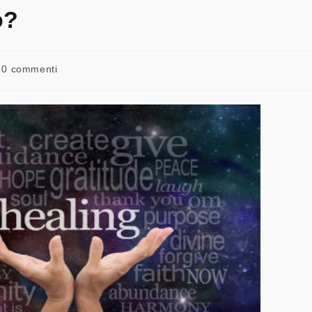
o?
0 commenti