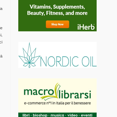
da
ie
i,
ci
rà