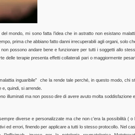
 del mondo, mi sono fatta l’idea che in astratto non esistano malatt
 tempo, prima che abbiano fatto danni irrecuperabili agli organi, solo ch
e non possono andare bene e funzionare per tutti i soggetti allo stes
e delle terapie presenta effetti collaterali pari o maggiormente pesan
lattia inguaribile” che la rende tale perché, in questo modo, chi s
 e, quindi, si arrende.
eno illuminati ma non posso dire di avere avuto molta soddisfazione 
o sempre diverse e personalizzate ma che non c’era la possibilità ( o 
vi ed errori, finendo per applicare a tutti lo stesso protocollo. Nel ca
l’Infliximab, invece per la patologia reumatologica Metotrexa