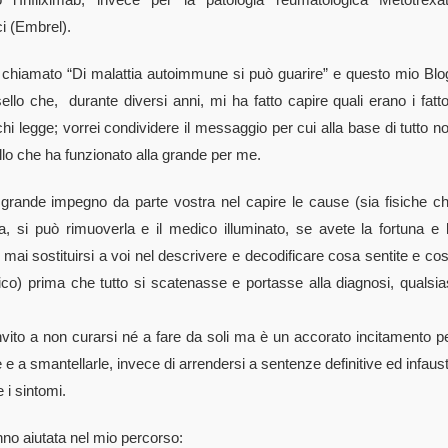
ci (Embrel).
 chiamato “Di malattia autoimmune si può guarire” e questo mio Blo
llo che, durante diversi anni, mi ha fatto capire quali erano i fatto
chi legge; vorrei condividere il messaggio per cui alla base di tutto n
ollo che ha funzionato alla grande per me.
n grande impegno da parte vostra nel capire le cause (sia fisiche c
a, si può rimuoverla e il medico illuminato, se avete la fortuna e 
 mai sostituirsi a voi nel descrivere e decodificare cosa sentite e co
co) prima che tutto si scatenasse e portasse alla diagnosi, qualsia
vito a non curarsi né a fare da soli ma è un accorato incitamento p
 e a smantellarle, invece di arrendersi a sentenze definitive ed infaus
e i sintomi.
hanno aiutata nel mio percorso: