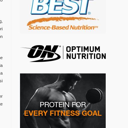
g,
ri
on
he
la
sa
si
er
te