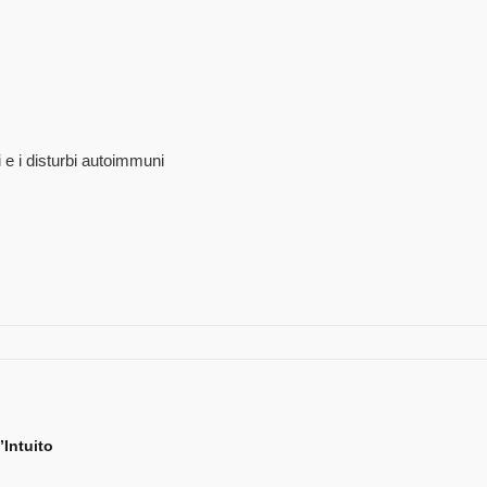
i e i disturbi autoimmuni
’Intuito