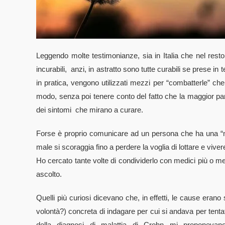
Leggendo molte testimonianze, sia in Italia che nel resto
incurabili, anzi, in astratto sono tutte curabili se prese in
in pratica, vengono utilizzati mezzi per “combatterle” ch
modo, senza poi tenere conto del fatto che la maggior part
dei sintomi che mirano a curare.
Forse è proprio comunicare ad un persona che ha una “ma
male si scoraggia fino a perdere la voglia di lottare e vivere
Ho cercato tante volte di condividerlo con medici più o m
ascolto.
Quelli più curiosi dicevano che, in effetti, le cause eran
volontà?) concreta di indagare per cui si andava per tentati
della diagnosi di malattia di Crohn mi proponevano 