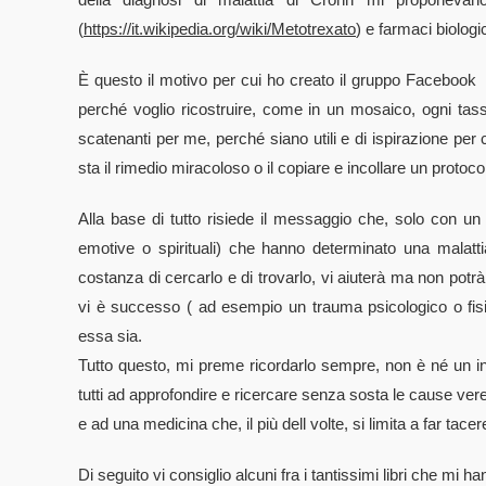
(
https://it.wikipedia.org/wiki/Metotrexato
) e farmaci biologi
È questo il motivo per cui ho creato il gruppo Facebook
perché voglio ricostruire, come in un mosaico, ogni tasse
scatenanti per me, perché siano utili e di ispirazione per 
sta il rimedio miracoloso o il copiare e incollare un protoc
Alla base di tutto risiede il messaggio che, solo con u
emotive o spirituali) che hanno determinato una malatti
costanza di cercarlo e di trovarlo, vi aiuterà ma non potrà
vi è successo ( ad esempio un trauma psicologico o fisi
essa sia.
Tutto questo, mi preme ricordarlo sempre, non è né un in
tutti ad approfondire e ricercare senza sosta le cause vere
e ad una medicina che, il più dell volte, si limita a far tacer
Di seguito vi consiglio alcuni fra i tantissimi libri che mi 