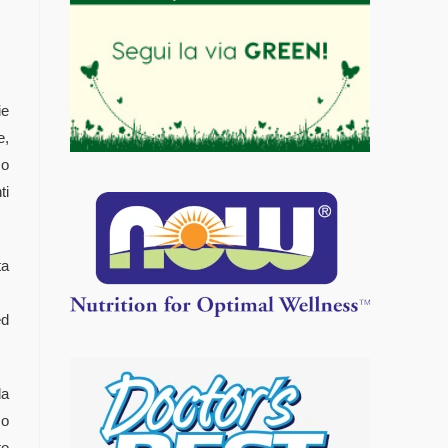
ie
e,
so
ti
ta
ed
la
so
to