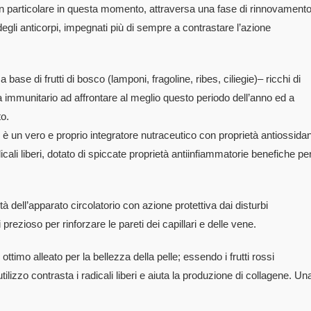
 in particolare in questa momento, attraversa una fase di rinnovament
degli anticorpi, impegnati più di sempre a contrastare l’azione
base di frutti di bosco (lamponi, fragoline, ribes, ciliegie)– ricchi di
ma immunitario ad affrontare al meglio questo periodo dell’anno ed a
to.
ti, è un vero e proprio integratore nutraceutico con proprietà antiossidan
dicali liberi, dotato di spiccate proprietà antiinfiammatorie benefiche pe
tività dell’apparato circolatorio con azione protettiva dai disturbi
i prezioso per rinforzare le pareti dei capillari e delle vene.
 ottimo alleato per la bellezza della pelle; essendo i frutti rossi
 utilizzo contrasta i radicali liberi e aiuta la produzione di collagene. Un