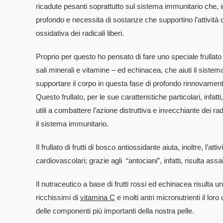
ricadute pesanti soprattutto sul sistema immunitario che,
profondo e necessita di sostanze che supportino l’attività 
ossidativa dei radicali liberi.
Proprio per questo ho pensato di fare uno speciale frullato a 
sali minerali e vitamine – ed echinacea, che aiuti il siste
supportare il corpo in questa fase di profondo rinnovamen
Questo frullato, per le sue caratteristiche particolari, infat
utili a combattere l’azione distruttiva e invecchiante dei ra
il sistema immunitario.
Il frullato di frutti di bosco antiossidante aiuta, inoltre, l’at
cardiovascolari; grazie agli “antociani”, infatti, risulta assa
Il nutraceutico a base di frutti rossi ed echinacea risulta un
ricchissimi di
vitamina C
e molti antri micronutrienti il loro
delle componenti più importanti della nostra pelle.