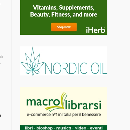
o
ti
r
a