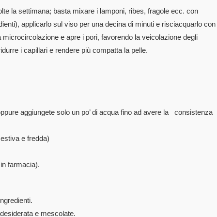
e la settimana; basta mixare i lamponi, ribes, fragole ecc. con
ienti), applicarlo sul viso per una decina di minuti e risciacquarlo con
la microcircolazione e apre i pori, favorendo la veicolazione degli
ridurre i capillari e rendere più compatta la pelle.
 oppure aggiungete solo un po’ di acqua fino ad avere la consistenza
 estiva e fredda)
in farmacia).
ingredienti.
 desiderata e mescolate.