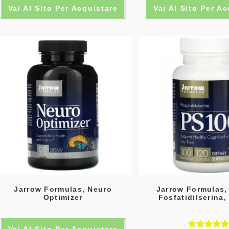
Vai Al Sito Per Acquistare
Vai Al Sito Per A
Jarrow Formulas, Neuro
Jarrow Formulas,
Optimizer
Fosfatidilserina
Vai Al Sito Per Acquistare