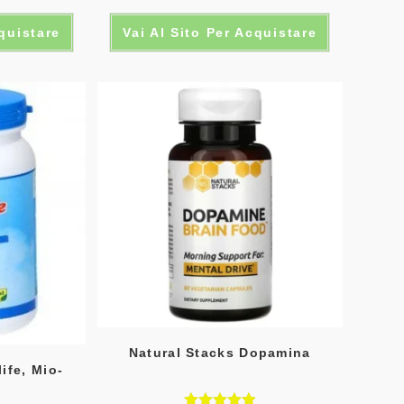
Valutato
cquistare
Vai Al Sito Per Acquistare
5.00
su 5
Natural Stacks Dopamina
ife, Mio-