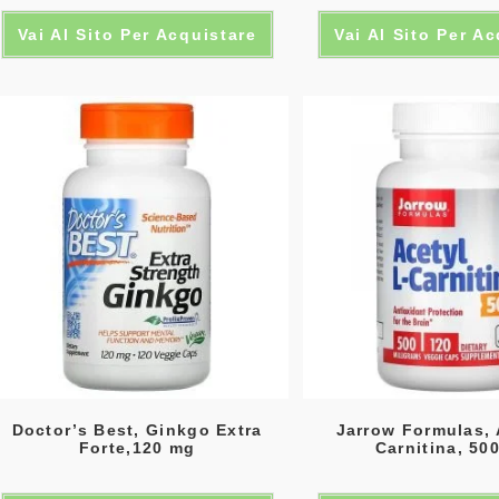
Vai Al Sito Per Acquistare
Vai Al Sito Per A
Doctor’s Best, Ginkgo Extra
Jarrow Formulas, 
Forte,120 mg
Carnitina, 50