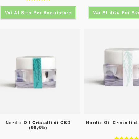
Valutato
Vai Al Sito Per A
Vai Al Sito Per Acquistare
5.00
su 5
Nordic Oil Cristalli di CBD
Nordic Oil Cristalli 
(98,6%)