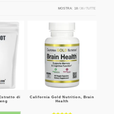
MOSTRA:
18
36
TUTTE
stratto di
California Gold Nutrition, Brain
seng
Health