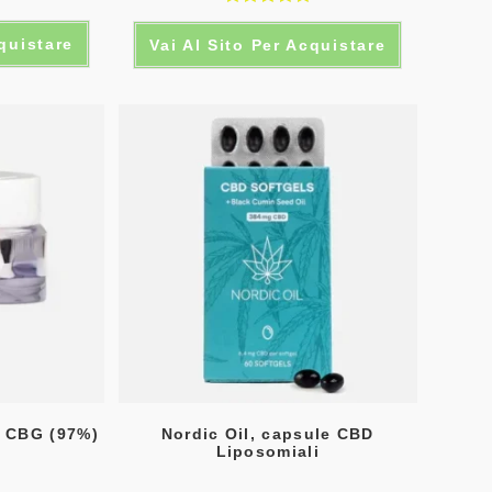
Valutato
cquistare
Vai Al Sito Per Acquistare
5.00
su 5
di CBG (97%)
Nordic Oil, capsule CBD
Liposomiali