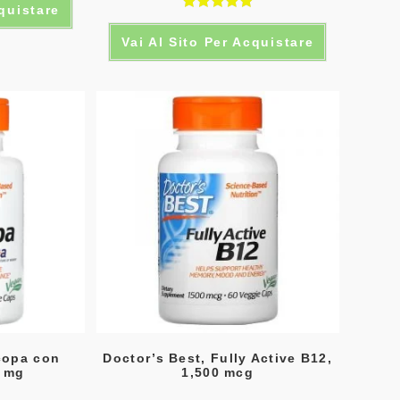
cquistare
Valutato
Vai Al Sito Per Acquistare
5.00
su 5
copa con
Doctor’s Best, Fully Active B12,
0 mg
1,500 mcg