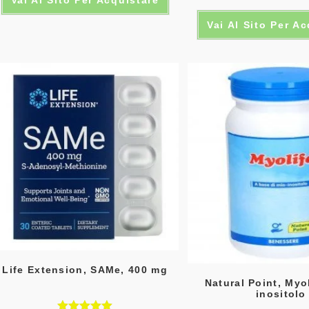
Valutato
Vai Al Sito Per A
5.00
su 5
Life Extension, SAMe, 400 mg
Natural Point, Myol
inositolo