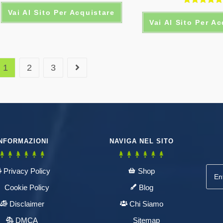
Valutato
Vai Al Sito Per Acquistare
Vai Al Sito Per A
5.00
su 5
1
2
3
NFORMAZIONI
NAVIGA NEL SITO
Privacy Policy
Shop
Cookie Policy
Blog
Disclaimer
Chi Siamo
DMCA
Sitemap