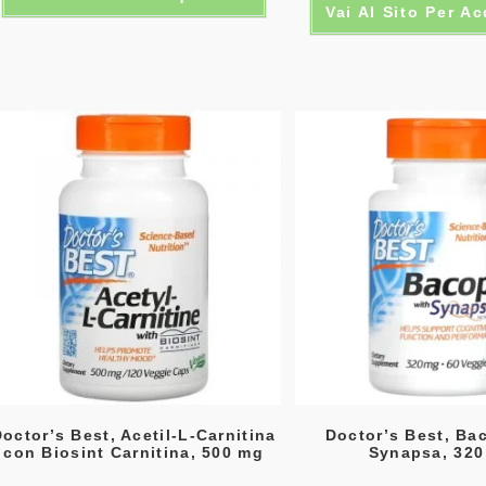
Vai Al Sito Per A
octor’s Best, Acetil-L-Carnitina
Doctor’s Best, Ba
con Biosint Carnitina, 500 mg
Synapsa, 32