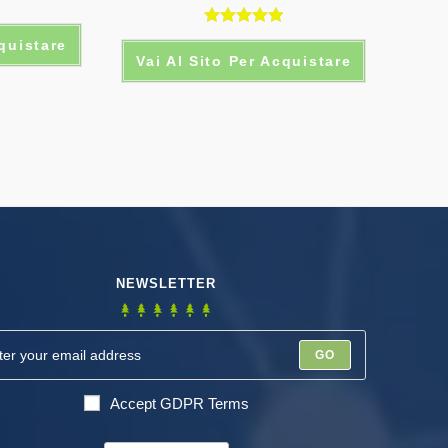
Valutato
cquistare
Vai Al Sito Per Acquistare
5.00
su 5
NEWSLETTER
GO
Accept GDPR Terms