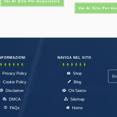
Vai Al Sito Per Acquistare
Vai Al Sito Per A
NFORMAZIONI
NAVIGA NEL SITO
Privacy Policy
Shop
Cookie Policy
Blog
Disclaimer
Chi Siamo
DMCA
Sitemap
FAQs
Home