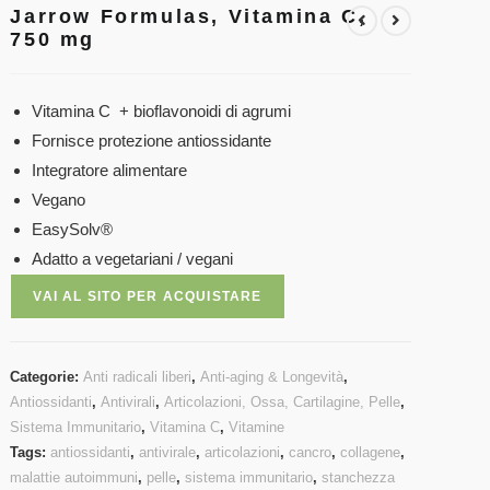
Jarrow Formulas, Vitamina C,
750 mg
Vitamina C + bioflavonoidi di agrumi
Fornisce protezione antiossidante
Integratore alimentare
Vegano
EasySolv®
Adatto a vegetariani / vegani
VAI AL SITO PER ACQUISTARE
Categorie:
Anti radicali liberi
,
Anti-aging & Longevità
,
Antiossidanti
,
Antivirali
,
Articolazioni, Ossa, Cartilagine, Pelle
,
Sistema Immunitario
,
Vitamina C
,
Vitamine
Tags:
antiossidanti
,
antivirale
,
articolazioni
,
cancro
,
collagene
,
malattie autoimmuni
,
pelle
,
sistema immunitario
,
stanchezza