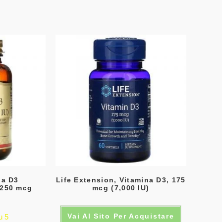
na D3
Life Extension, Vitamina D3, 175
, 250 mcg
mcg (7,000 IU)
)
Vai Al Sito Per Acquistare
u 5