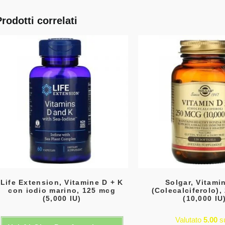
Prodotti correlati
Life Extension, Vitamine D + K
Solgar, Vitami
con iodio marino, 125 mcg
(Colecalciferolo)
(5,000 IU)
(10,000 IU
Valutato
5.00
s