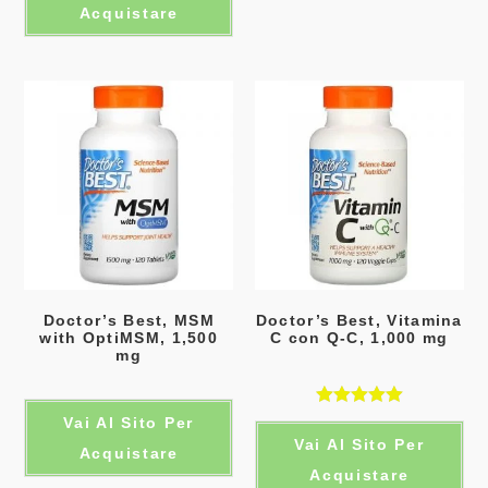
Acquistare
Doctor’s Best, MSM
Doctor’s Best, Vitamina
with OptiMSM, 1,500
C con Q-C, 1,000 mg
mg
Valutato
Vai Al Sito Per
Vai Al Sito Per
5.00
su 5
Acquistare
Acquistare