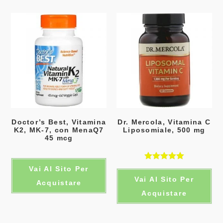
Doctor’s Best, Vitamina
Dr. Mercola, Vitamina C
K2, MK-7, con MenaQ7
Liposomiale, 500 mg
45 mcg
Valutato
Vai Al Sito Per
Vai Al Sito Per
5.00
su 5
Acquistare
Acquistare