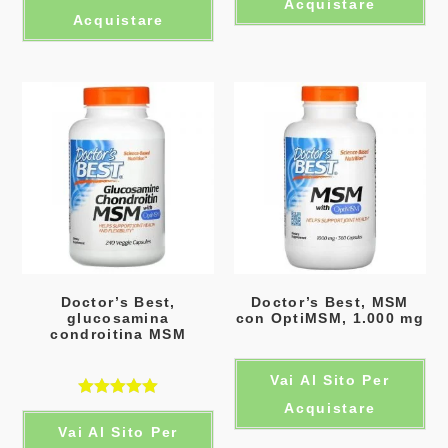
Acquistare
Acquistare
Doctor’s Best,
Doctor’s Best, MSM
glucosamina
con OptiMSM, 1.000 mg
condroitina MSM
Vai Al Sito Per
Acquistare
Valutato
Vai Al Sito Per
5.00
su 5