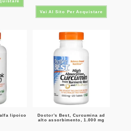
cquistare
Valutato
Vai Al Sito Per Acquistare
5.00
su 5
alfa lipoico
Doctor’s Best, Curcumina ad
alto assorbimento, 1.000 mg