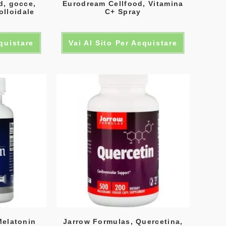
d, gocce,
Eurodream Cellfood, Vitamina
olloidale
C+ Spray
cquistare
Vai Al Sito Per Acquistare
Melatonin
Jarrow Formulas, Quercetina,