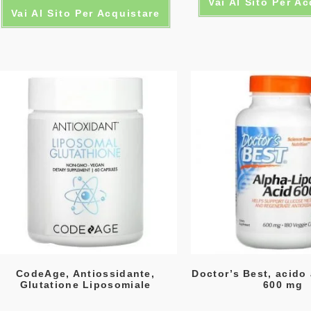
Vai Al Sito Per A
Vai Al Sito Per Acquistare
CodeAge, Antiossidante,
Doctor’s Best, acido 
Glutatione Liposomiale
600 mg