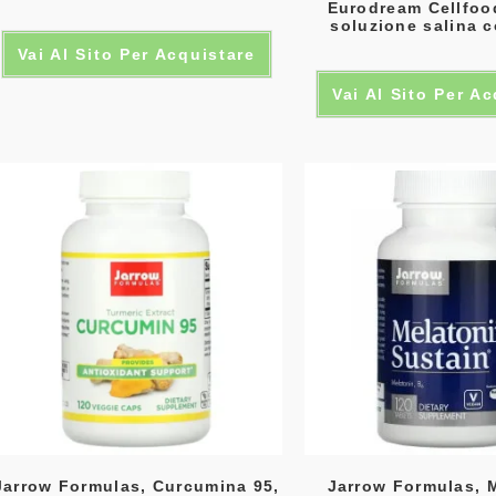
Eurodream Cellfoo
soluzione salina c
Vai Al Sito Per Acquistare
Vai Al Sito Per A
Jarrow Formulas, Curcumina 95,
Jarrow Formulas, 