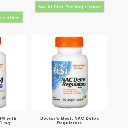
Vai Al Sito Per Acquistare
cquistare
SM with
Doctor’s Best, NAC Detox
0 mg
Regulators