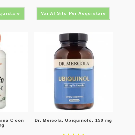
cquistare
Vai Al Sito Per Acquistare
mina C con
Dr. Mercola, Ubiquinolo, 150 mg
mg