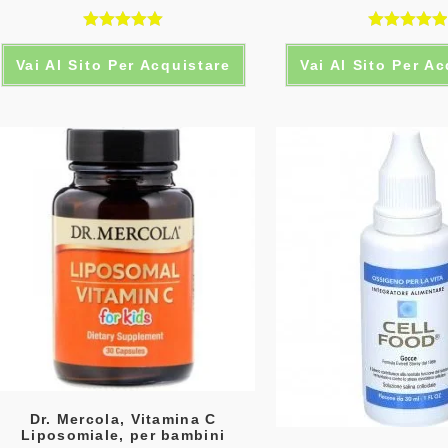
Valutato
Valutato
Vai Al Sito Per Acquistare
Vai Al Sito Per A
5.00
su 5
5.00
su 5
Dr. Mercola, Vitamina C
Liposomiale, per bambini