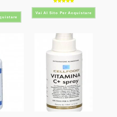
Valutato
Vai Al Sito Per Acquistare
5.00
su 5
cquistare