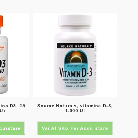
mina D3, 25
Source Naturals, vitamina D-3,
IU)
1.000 UI
cquistare
Vai Al Sito Per Acquistare