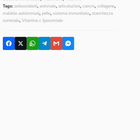
Tags:
antiossidanti
,
antivirale
,
articolazioni
,
cancro
,
collagene
,
malattie autoimmuni
,
pelle
,
sistema immunitario
,
stanchezza
surrenale
,
Vitamina c liposomiale