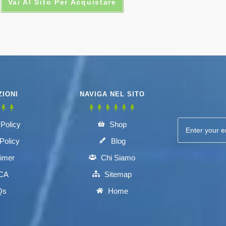
Vai Al Sito Per Acquistare
5.00
su 5
IONI
NAVIGA NEL SITO
 Policy
Shop
Policy
Blog
aimer
Chi Siamo
CA
Sitemap
Qs
Home