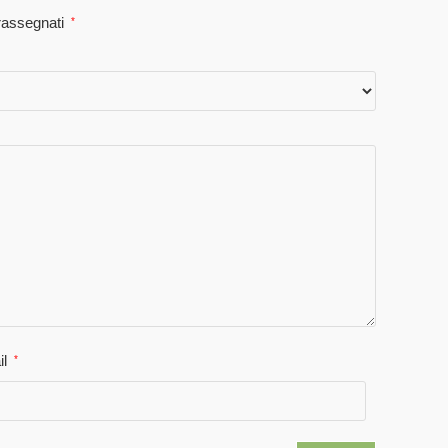
trassegnati
*
il
*