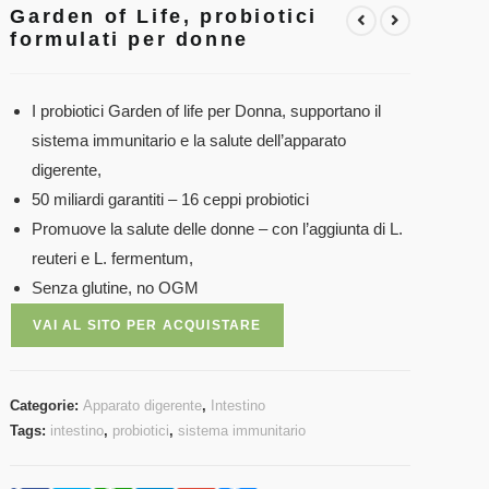
Garden of Life, probiotici
formulati per donne
I probiotici Garden of life per Donna, supportano il
sistema immunitario e la salute dell’apparato
digerente,
50 miliardi garantiti – 16 ceppi probiotici
Promuove la salute delle donne – con l’aggiunta di L.
reuteri e L. fermentum,
Senza glutine, no OGM
VAI AL SITO PER ACQUISTARE
Categorie:
Apparato digerente
,
Intestino
Tags:
intestino
,
probiotici
,
sistema immunitario