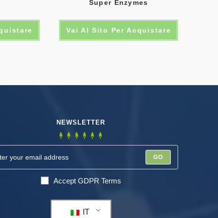
Super Enzymes
cquistare
Vai Al Sito Per Acquistare
NEWSLETTER
GO
Accept GDPR Terms
IT