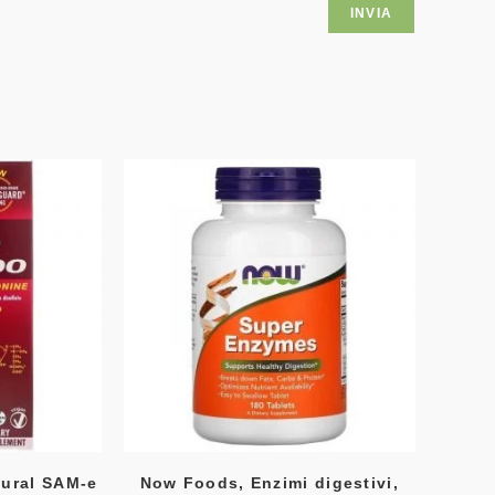
tural SAM-e
Now Foods, Enzimi digestivi,