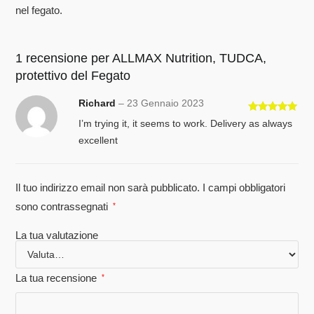
nel fegato.
1 recensione per
ALLMAX Nutrition, TUDCA,
protettivo del Fegato
Richard
–
23 Gennaio 2023
Valutato
5
I’m trying it, it seems to work. Delivery as always
su 5
excellent
Il tuo indirizzo email non sarà pubblicato.
I campi obbligatori
sono contrassegnati
*
La tua valutazione
La tua recensione
*