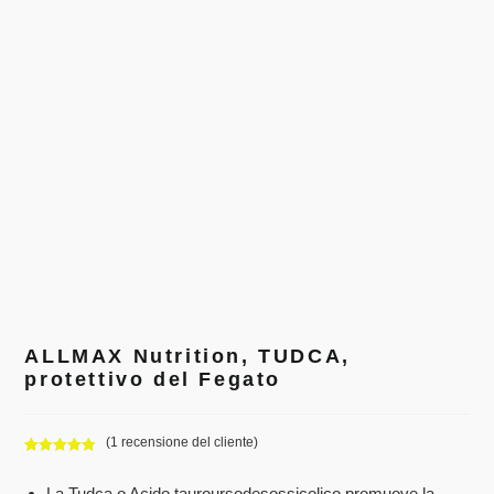
ALLMAX Nutrition, TUDCA,
protettivo del Fegato
(
1
recensione del cliente)
Valutato
1
5.00
su 5 su
La Tudca o Acido tauroursodesossicolico promuove la