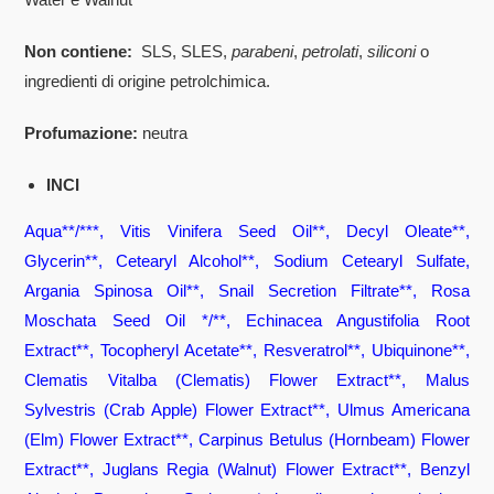
Non contiene:
SLS, SLES,
parabeni
,
petrolati
,
siliconi
o
ingredienti di origine petrolchimica.
Profumazione:
neutra
INCI
Aqua**/***, Vitis Vinifera Seed Oil**, Decyl Oleate**,
Glycerin**, Cetearyl Alcohol**, Sodium Cetearyl Sulfate,
Argania Spinosa Oil**, Snail Secretion Filtrate**, Rosa
Moschata Seed Oil */**, Echinacea Angustifolia Root
Extract**, Tocopheryl Acetate**, Resveratrol**, Ubiquinone**,
Clematis Vitalba (Clematis) Flower Extract**, Malus
Sylvestris (Crab Apple) Flower Extract**, Ulmus Americana
(Elm) Flower Extract**, Carpinus Betulus (Hornbeam) Flower
Extract**, Juglans Regia (Walnut) Flower Extract**, Benzyl