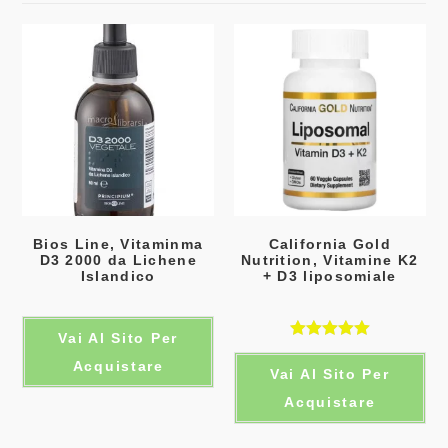
Bios Line, Vitaminma
California Gold
D3 2000 da Lichene
Nutrition, Vitamine K2
Islandico
+ D3 liposomiale
Vai Al Sito Per
Valutato
Acquistare
Vai Al Sito Per
5.00
su 5
Acquistare