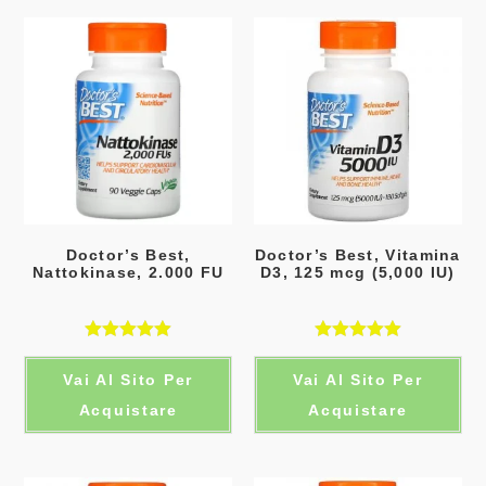
Doctor’s Best,
Doctor’s Best, Vitamina
Nattokinase, 2.000 FU
D3, 125 mcg (5,000 IU)
Valutato
Valutato
Vai Al Sito Per
Vai Al Sito Per
5.00
su 5
5.00
su 5
Acquistare
Acquistare