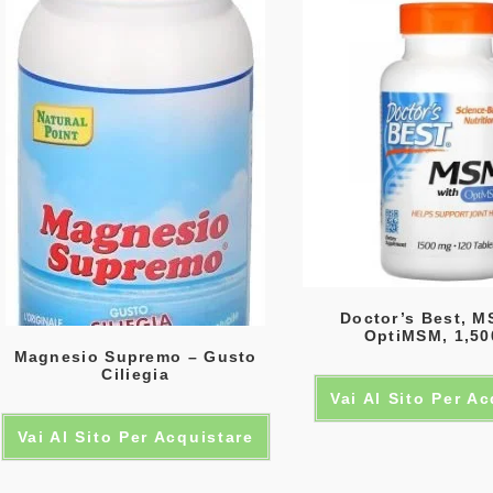
Doctor’s Best, M
OptiMSM, 1,50
Magnesio Supremo – Gusto
Ciliegia
Vai Al Sito Per A
Vai Al Sito Per Acquistare