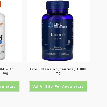
SM with
Life Extension, taurina, 1.000
0 mg
mg
cquistare
Vai Al Sito Per Acquistare