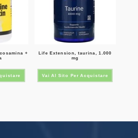
ucosamina +
Life Extension, taurina, 1.000
a
mg
cquistare
Vai Al Sito Per Acquistare