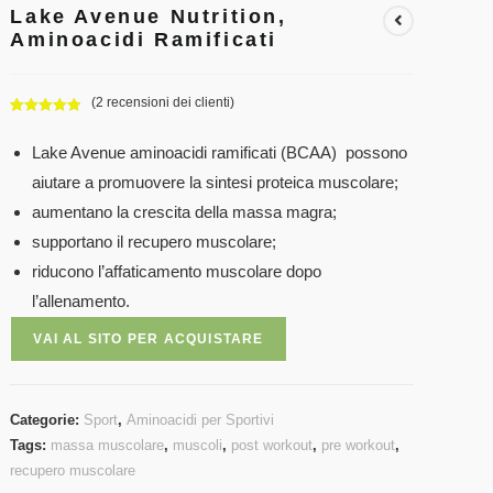
Lake Avenue Nutrition,
Aminoacidi Ramificati
(
2
recensioni dei clienti)
Valutato
2
5.00
su 5 su
Lake Avenue aminoacidi ramificati (BCAA) possono
base di
aiutare a promuovere la sintesi proteica muscolare;
recensioni
aumentano la crescita della massa magra;
supportano il recupero muscolare;
riducono l’affaticamento muscolare dopo
l’allenamento.
VAI AL SITO PER ACQUISTARE
Categorie:
Sport
,
Aminoacidi per Sportivi
Tags:
massa muscolare
,
muscoli
,
post workout
,
pre workout
,
recupero muscolare