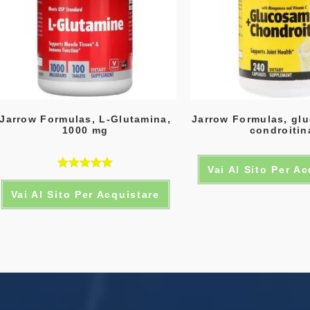
Jarrow Formulas, L-Glutamina,
Jarrow Formulas, gl
1000 mg
condroitin
Vai Al Sito Per A
Valutato
Vai Al Sito Per Acquistare
5.00
su 5