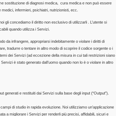
come sostituzione di diagnosi medica, cura medica e non può essere
 medici, infermieri, psichiatri, nutrizionisti, ecc.
i gli concediamo il diritto non esclusivo di utilizzarli . L’utente si
cabili quando utilizza i Servizi.
odo da infrangere, appropriarsi indebitamente o violare i diritti di
e, tradurre o tentare in altro modo di scoprire il codice sorgente o i
temi dei Servizi (ad eccezione della misura in cui tali restrizioni siano
i Servizi è stato generato dall’uomo quando non lo è o violare in altro
ut generati e restituiti dai Servizi sulla base degli input (“Output”).
o campi di studio in rapida evoluzione. Noi utilizziamo un’applicazione
 migliorare i Servizi per renderli più precisi, affidabili, sicuri e